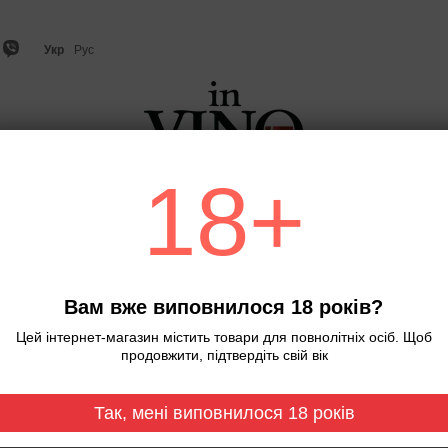
Укр
Рус
18+
о
Ігристе вино та шампанське
Віскі
Міцний алкого
Головна
Вино
Tamada Pirosmani
Вино Tamada Pirosman
Вам вже виповнилося 18 років?
Немає в наявності
Артикул: 7007
Цей інтернет-магазин містить товари для повнолітніх осіб. Щоб
продовжити, підтвердіть свій вік
241 грн
Так, мені виповнилося 18 років