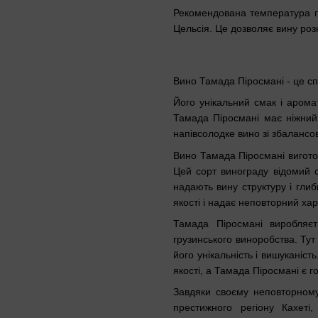
Рекомендована температура по
Цельсія. Це дозволяє вину розк
Вино Тамада Піросмані - це сп
Його унікальний смак і аром
Тамада Піросмані має ніжний,
напівсолодке вино зі збаланс
Вино Тамада Піросмані виготов
Цей сорт винограду відомий
надають вину структуру і глиб
якості і надає неповторний ха
Тамада Піросмані виробляєт
грузинського виноробства. Тут
його унікальність і вишуканіс
якості, а Тамада Піросмані є го
Завдяки своєму неповторному
престижного регіону Кахет