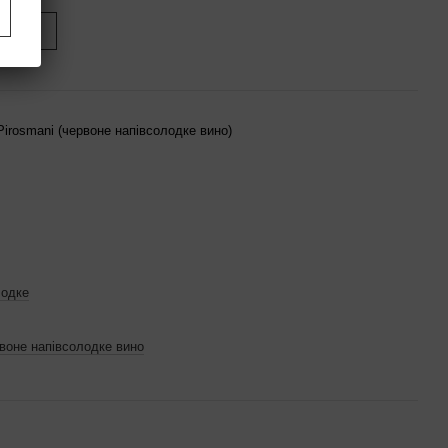
иться
irosmani (червоне напівсолодке вино)
лодке
воне напівсолодке вино