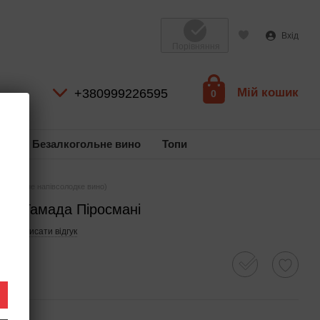
Вхід
Порівняння
Мій кошик
+380999226595
0
ль
Безалкогольне вино
Топи
 (червоне напівсолодке вино)
i / Тамада Піросмані
4
Написати відгук