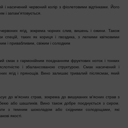
й і насичений червоний колір з фіолетовими відтінками. Його
им і запам'ятовується.
ервоних ягід, зокрема чорних слив, вишень і ожини. Також
и спецій, таких як кориця і гвоздика, з легкими квітковими
ним і привабливим, свіжим і солодким
ий смак з гармонійним поєднанням фруктових ноток і тонких
ислотністю і збалансованою структурою. Смак насичений і
них ягід і прянощів. Вино залишає тривалий післясмак, який
сує до м'ясних страв, зокрема до вишуканих м'ясних страв з
арбекю або шашликів. Вино також добре поєднується з сиром.
ати з темним шоколадом або східними солодощами, які
акові якості.