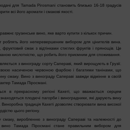
дачі для Tamada Pirosmani становить близько 16-18 градусів
рити всі його аромати і смакові якості.
равжнє грузинське вино, яке варто купити з кількох причин.
ат роблять його неперевершеним вибором для цінителів вина.
 фруктовий смак з відтінками стиглих фруктів і прянощів. Це
ованою кислотністю, що робить його приємним для споживання.
ляється з винограду сорту Сапераві, який вирощують в Грузії.
 своєю насиченою червоною фарбою і багатими танінами, що
ину смаку. Вино з винограду Сапераві завжди відмінне в своїй
рактер Тамада Піросмані.
ься в прекрасному регіоні Кахеті, що вважається серцем
 знаходяться плодючі пагорби і виноградники, які дарують вину
ть. Виноробна традиція Кахеті дозволяє створювати вина високої
рдістю цього регіону.
 смаку, виробленню з винограду Сапераві та належності до
і, вино Тамада Піросмані стане правильним вибором для