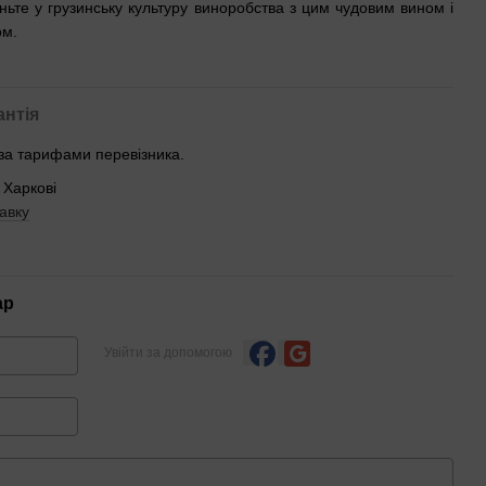
ньте у грузинську культуру виноробства з цим чудовим вином і
ом.
антія
 за тарифами перевізника.
 Харкові
авку
ар
Увійти за допомогою