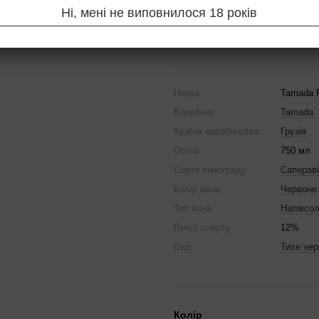
Ні, мені не виповнилося 18 років
Повідомити, коли з'яв
Назва
Tamada P
Виробник
Tamada
Країна виробництва
Грузія
Об'єм
750 мл
Сорта винограду
Сапераві
Колір вина
Червоне
Тип вина
Напівсо
Вміст спирту
12%
Вид
Тихе чер
Колір