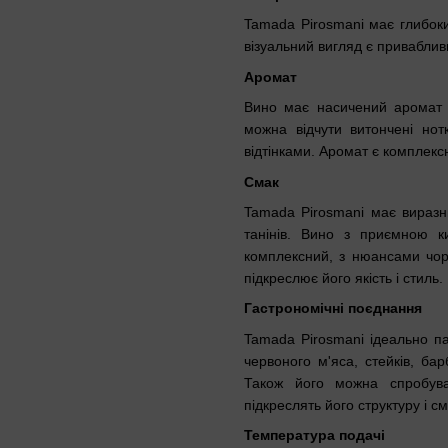
Tamada Pirosmani має глибоки
візуальний вигляд є приваблив
Аромат
Вино має насичений аромат ч
можна відчути витончені нотк
відтінками. Аромат є комплекс
Смак
Tamada Pirosmani має виразн
танінів. Вино з приємною к
комплексний, з нюансами чор
підкреслює його якість і стиль.
Гастрономічні поєднання
Tamada Pirosmani ідеально па
червоного м'яса, стейків, б
Також його можна спробув
підкреслять його структуру і см
Температура подачі