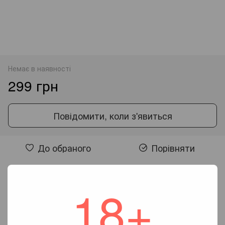
Немає в наявності
299 грн
Повідомити, коли з'явиться
До обраного
Порівняти
Відгуки
18+