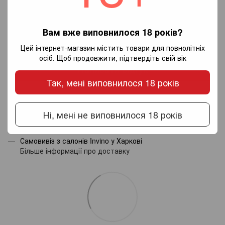
Вам вже виповнилося 18 років?
Додайте перший відгук
Цей інтернет-магазин містить товари для повнолітніх
осіб. Щоб продовжити, підтвердіть свій вік
Написати відгук
Так, мені виповнилося 18 років
Доставка
Оплата
Гарантія
Ні, мені не виповнилося 18 років
Новою поштою по Україні - за тарифами перевізника.
Самовивіз з салонів Invino у Харкові
Більше інформації про доставку