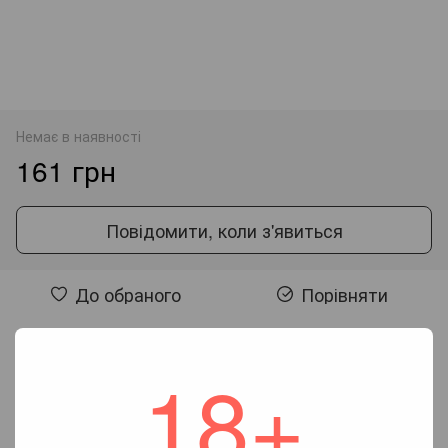
Немає в наявності
161 грн
Повідомити, коли з'явиться
До обраного
Порівняти
Відгуки
18+