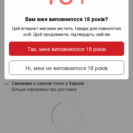
Вам вже виповнилося 18 років?
Додайте перший відгук
Цей інтернет-магазин містить товари для повнолітніх
осіб. Щоб продовжити, підтвердіть свій вік
Написати відгук
Так, мені виповнилося 18 років
Доставка
Оплата
Гарантія
Ні, мені не виповнилося 18 років
Новою поштою по Україні - за тарифами перевізника.
Самовивіз з салонів Invino у Харкові
Більше інформації про доставку