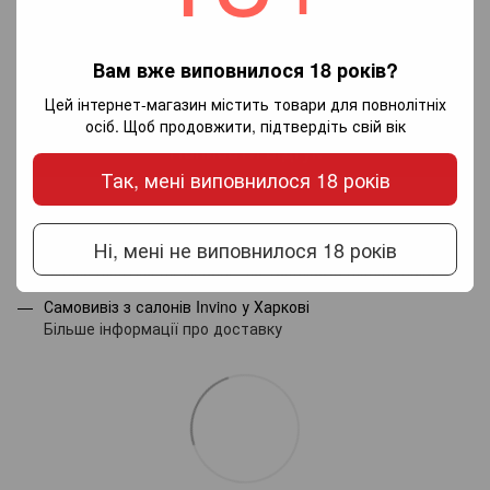
Вам вже виповнилося 18 років?
Додайте перший відгук
Цей інтернет-магазин містить товари для повнолітніх
осіб. Щоб продовжити, підтвердіть свій вік
Написати відгук
Так, мені виповнилося 18 років
Доставка
Оплата
Гарантія
Ні, мені не виповнилося 18 років
Новою поштою по Україні - за тарифами перевізника.
Самовивіз з салонів Invino у Харкові
Більше інформації про доставку