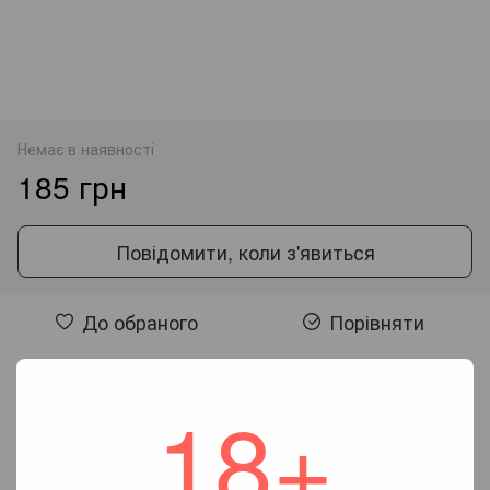
Немає в наявності
185 грн
Повідомити, коли з'явиться
До обраного
Порівняти
Відгуки
18+