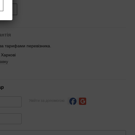
иться
антія
 за тарифами перевізника.
 Харкові
авку
ар
Увійти за допомогою