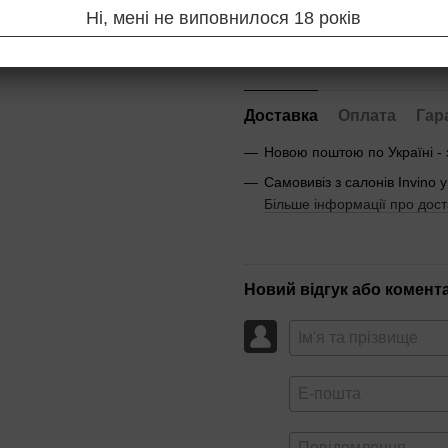
Ні, мені не виповнилося 18 років
Повідомити, коли з'яв
Доставка
Оплата
Гар
Новою поштою по Україні -
Самовивіз з салонів Invino у
Більше інформації про дост
Новий відгук або комент