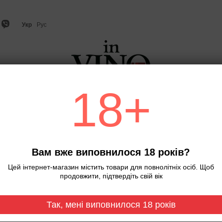
Укр
Рус
18+
о
Ігристе вино та шампанське
Віскі
Міцний алкого
Головна
Вино.Wolfberger. Gewurztra
Вино.Wolfberger. Gew
Вам вже виповнилося 18 років?
Немає в наявності
Артикул: 0000
Цей інтернет-магазин містить товари для повнолітніх осіб. Щоб
продовжити, підтвердіть свій вік
545 грн
Так, мені виповнилося 18 років