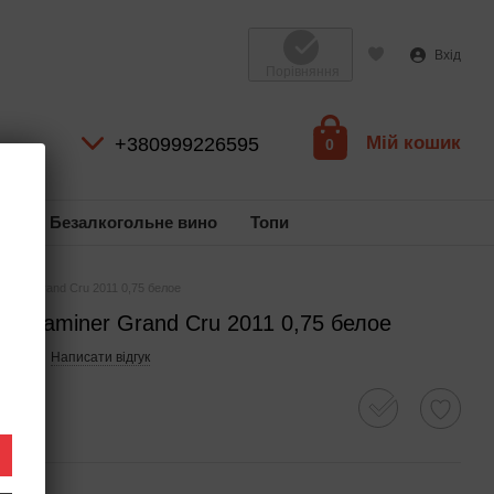
Вхід
Порівняння
Мій кошик
+380999226595
0
ль
Безалкогольне вино
Топи
miner Grand Cru 2011 0,75 белое
urztraminer Grand Cru 2011 0,75 белое
27479
Написати відгук