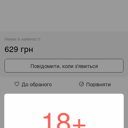
Немає в наявності
629 грн
Повідомити, коли з'явиться
До обраного
Порівняти
Відгуки
18+