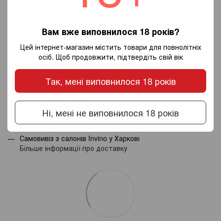
Вам вже виповнилося 18 років?
Додайте перший відгук
Цей інтернет-магазин містить товари для повнолітніх
осіб. Щоб продовжити, підтвердіть свій вік
Написати відгук
Так, мені виповнилося 18 років
Доставка
Оплата
Гарантія
Ні, мені не виповнилося 18 років
Новою поштою по Україні - за тарифами перевізника.
Самовивіз з салонів Invino у Харкові
Більше інформації про доставку