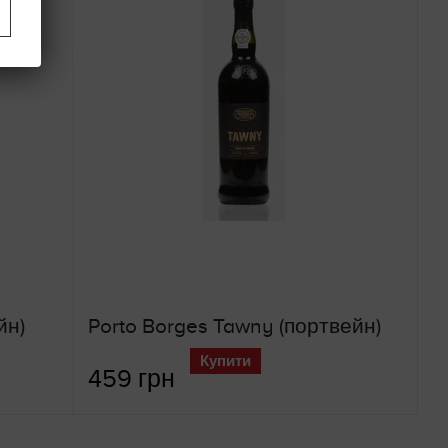
йн)
Porto Borges Tawny (портвейн)
Купити
459 грн