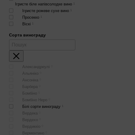
портвейн не відповідає 
Ігристе біле напівсолодке вино
1
Основні стилі:
Ігристе рожеве сухе вино
1
· Стій Рубі. Поєднує катег
Просекко
1
· Стій Тоні. Купажі, що 
Віскі
1
· Білий Портвейн. Предс
Коньяк
1
Сорта винограду
·Режевий Портвейн. Молод
Безалкогольне
16
Як і з чим пити портвейн
Безалкогольне ігристе
3
Подібно іншим кріпленим
Виньо Верде
11
високий рівень вмісту сп
Портвейн
3
шоколаду. Рубі гарний з
Тихе вино
7
Александреулі
0
солодощі. Але якщо ви з
Херес
2
Альяніко
0
полуниці. Експерти радят
Тихе рожеве солодке вино
1
Ансоніка
0
банани.
Барбера
0
Подають портвейн у мале
Бомбіно
0
Які коктейлі можна зроби
Бомбіно Неро
0
Найвідоміший – портонік.
Білі сорти винограду
1
коктейль виходить якщо з
Вердека
0
білий портвейн із соком 
Вердехо
0
завершальний напій і до 
Вердиккіо
0
Найкраща ціна Портвейну 
Верментино
0