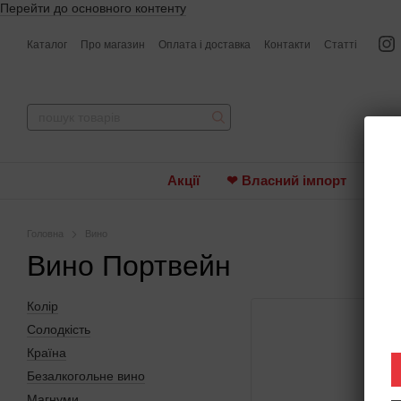
Перейти до основного контенту
Каталог
Про магазин
Оплата і доставка
Контакти
Статті
Акції
❤ Власний імпорт
Вин
Головна
Вино
Вино Портвейн
Колір
Солодкість
Країна
Безалкогольне вино
Магнуми