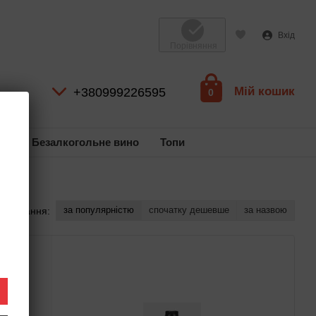
Вхід
Порівняння
Мій кошик
+380999226595
0
ль
Безалкогольне вино
Топи
за популярністю
спочатку дешевше
за назвою
ортування: