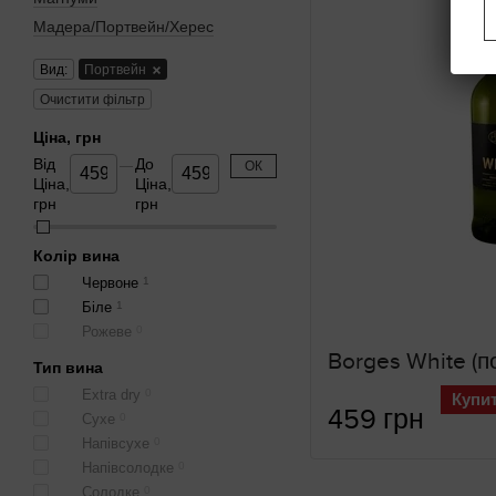
Мадера/Портвейн/Херес
Вид:
Портвейн
Очистити фільтр
Ціна, грн
Від
До
ОК
Ціна,
Ціна,
грн
грн
Колір вина
Червоне
1
Біле
1
Рожеве
0
Borges White (п
Тип вина
Extra dry
0
Купи
459 грн
Сухе
0
Напівсухе
0
Напівсолодке
0
Солодке
0