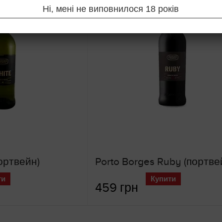
Ні, мені не виповнилося 18 років
ортвейн)
Porto Borges Ruby (портве
ти
Купити
459 грн