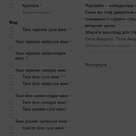
Портвейн – найвідоміше п
Кріплене
3
Саме він став джерелом е
Безалкогольне
0
справжності служить спец
Вид
вигідною ціною.
Тихе червоне сухе вино
157
Збирати виноград для ст
Тінта Баррока, Тінта Ама
Тихе червоне напівсухе вино
4
обмеженням на кшталт «ли
стадії, коли близько по
Тихе червоне напівсолодке
вино
15
фортеці рівня, у якому б
Розгорнути
особливостям терруарів д
Тихе червоне солодке вино
1
і смаків. До його особлив
Тихе біле сухе вино
112
Портвейни групуються за
Тихе біле напівсухе вино
3
фіолетового до світло-зол
Пляшкові портвейни можут
Тихе біле напівсолодке вино
10
португальських льохах є 
Тихе біле солодке вино
6
Бочкові портвейни зазнаю
Тихе рожеве сухе вино
8
в'язкою. Є такі портвейн
Портвейн. Різноманітніст
Тихе рожеве напівсухе вино
5
смакових та ароматичних
Ігристе біле сухе вино
1
Наскільки солодке вино 