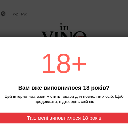
Укр
Рус
18+
о
Ігристе вино та шампанське
Віскі
Міцний алкого
С
Вам вже виповнилося 18 років?
Цей інтернет-магазин містить товари для повнолітніх осіб. Щоб
продовжити, підтвердіть свій вік
До Великодня
Так, мені виповнилося 18 років