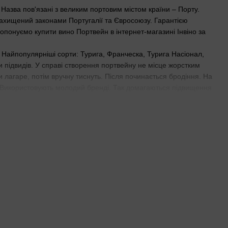
 Назва пов'язані з великим портовим містом країни – Порту.
 захищений законами Португалії та Євросоюзу. Гарантією
опонуємо купити вино Портвейн в інтернет-магазині Інвіно за
 Найпопулярніші сорти: Турига, Франческа, Турига Насіонал,
ки підвидів. У справі створення портвейну не місце жорстким
лагаре, потім вручну тиснуть. Після починається бродіння. На
ь. Використовують молодий бренді. Так домагаються підвищення
би вибирають спосіб витримки. Завдяки такій підготовці та
оєю величезною різноманітністю. Існує безліч сортів, підтипів
діапазоні між 19 та 22%.
За кольором червоний портвейн може бути від темно-
сою відтінків.
ачають колір і накопичують багатство смаку та аромату. У
н визначається оцінкою року та зростає з витримкою.
 швидше, ніж пляшкові, втрачають колір і рідина стає більш
ки. Завдяки такій комбінації методів одержують дуже гарний
 свої смакові уподобання максимально точно. Розбиратися в
ння процесу бродіння. Важливо розуміти, що навіть сухий