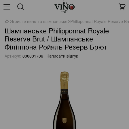
Ігристе вино та шампанське
Philipponnat Royale Reserve B
Шампанське Philipponnat Royale
Reserve Brut / Шампанське
Філіппона Ройяль Резерв Брют
Артикул:
000001706
Написати відгук