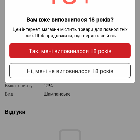
Назва
Philipponnat Royale Reserve Brut
(шампанське біле брют)
Виробник
Philipponnat
Вам вже виповнилося 18 років?
Країна
Франція
Цей інтернет-магазин містить товари для повнолітніх
виробництва
осіб. Щоб продовжити, підтвердіть свій вік
Регіон
Шампань
Об'єм
750 мл
Так, мені виповнилося 18 років
Сорта
Піно Нуар
,
Шардоне
винограду
Тип вина
Brut
Ні, мені не виповнилося 18 років
Колір вина
Біле
Вміст спирту
12%
Вид
Шампанське
Відгуки