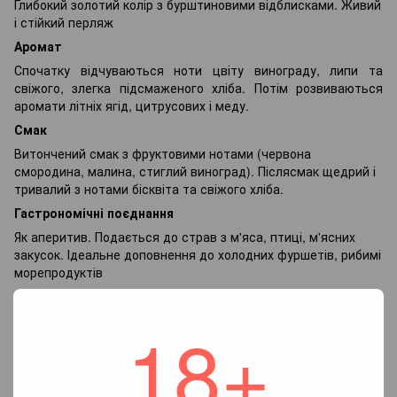
Глибокий золотий колір з бурштиновими відблисками. Живий
і стійкий перляж
Аромат
Спочатку відчуваються ноти цвіту винограду, липи та
свіжого, злегка підсмаженого хліба. Потім розвиваються
аромати літніх ягід, цитрусових і меду.
Смак
Витончений смак з фруктовими нотами (червона
смородина, малина, стиглий виноград). Післясмак щедрий і
тривалий з нотами бісквіта та свіжого хліба.
Гастрономічні поєднання
Як аперитив. Подається до страв з м'яса, птиці, м'ясних
закусок. Ідеальне доповнення до холодних фуршетів, рибимі
морепродуктів
Температура подачі
18+
8°C
Характеристики