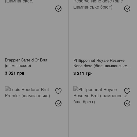
Drappier Carte d’Or Brut
Philipponnat Royale Reserve
(шампанское)
None dose (біле шампанське
брют)
3 321 грн
3 211 грн