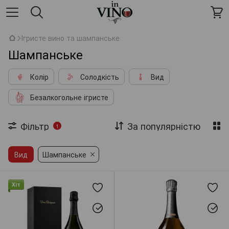
Ігристе вино та шампанське
Шампанське
Колір
Солодкість
Вид
Безалкогольне ігристе
Фільтр
За популярністю
1
Вид
Шампанське
Хіт