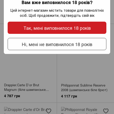
Вам вже виповнилося 18 років?
Drappier Rose Brut Nature Zero
Drappier Millesime Exception
Цей інтернет-магазин містить товари для повнолітніх
Dosage (шампанське)
(біле шампанське брют)
осіб. Щоб продовжити, підтвердіть свій вік
4 409 грн
3 985 грн
Так, мені виповнилося 18 років
Магнум
Ні, мені не виповнилося 18 років
Drappier.Carte D`or Brut
Philipponnat Sublime Reserve
Magnum (біле шампанське
2008 (шампанське біле брют)
брют)
4 787 грн
4 117 грн