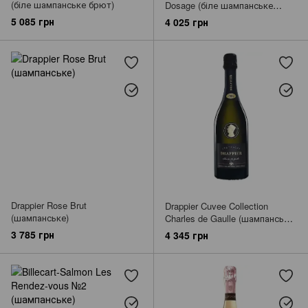
(біле шампанське брют)
Dosage (біле шампанське
брют)
5 085 грн
4 025 грн
Drappier Rose Brut
Drappier Cuvee Collection
(шампанське)
Charles de Gaulle (шампанське
брют)
3 785 грн
4 345 грн