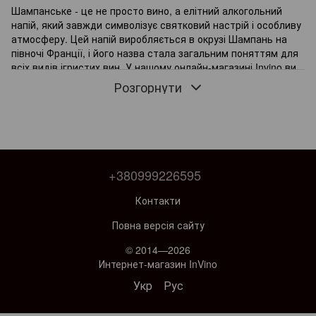
Шампанське - це не просто вино, а елітний алкогольний
напій, який завжди символізує святковий настрій і особливу
атмосферу. Цей напій виробляється в окрузі Шампань на
півночі Франції, і його назва стала загальним поняттям для
всіх видів ігристих вин. У нашому онлайн-магазині Invino ви
можете придбати французьке шампанське високої якості з
Розгорнути
доставкою по Україні.
Однією з особливостей шампанського є те, що він
виробляється за виключним методом «метод
шампанского», який передбачає два етапи бродіння вина.
Після першого бродіння виноградний сік перекладається в
пляшки з додаванням дріжджів і цукру. Після другого
+380999226595
бродіння вину додається дозрівання від 15 місяців до 3-х
років, що надає шампанському його характерний смак та
Контакти
аромат.
Повна версія сайту
Найпопулярніші в нашому інтернет-магазині виробники
Шампанського:
© 2014—2026
Billecart-Salmon - це французький виробник
Интернет-магазин InVino
шампанського, що був заснований у 1818 році. Відомий
Укр
Рус
своєю традиційною технологією виробництва, вино від
Billecart-Salmon вирізняється свіжістю, фруктовими