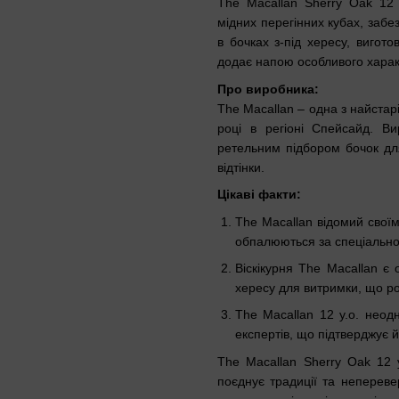
The Macallan Sherry Oak 12 
мідних перегінних кубах, забе
в бочках з-під хересу, вигот
додає напою особливого характ
Про виробника:
The Macallan – одна з найстар
році в регіоні Спейсайд. В
ретельним підбором бочок для
відтінки.
Цікаві факти:
The Macallan відомий своїм
обпалюються за спеціально
Віскікурня The Macallan є 
хересу для витримки, що ро
The Macallan 12 y.o. неод
експертів, що підтверджує йо
The Macallan Sherry Oak 12 
поєднує традиції та непереве