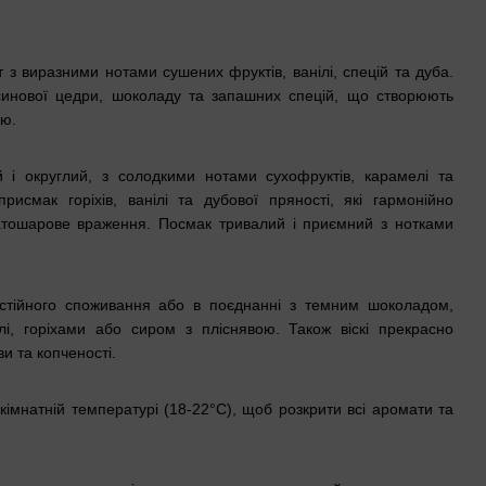
 з виразними нотами сушених фруктів, ванілі, спецій та дуба.
синової цедри, шоколаду та запашних спецій, що створюють
ію.
 і округлий, з солодкими нотами сухофруктів, карамелі та
присмак горіхів, ванілі та дубової пряності, які гармонійно
атошарове враження. Посмак тривалий і приємний з нотками
остійного споживання або в поєднанні з темним шоколадом,
і, горіхами або сиром з пліснявою. Також віскі прекрасно
и та копченості.
імнатній температурі (18-22°C), щоб розкрити всі аромати та