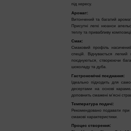
під хересу.
Аромат:
Витончений та багатий аромат
Присутні легкі нюанси апель
теплу та привабливу композиц
Смак:
Смаковий профіль насичений
спецій. Відчувається легкий 
поєднуються, створюючи баг
шоколаду та дуба.
Гастрономічні поєднання:
Ідеально підходить для сам
десертами на основі карамел
доповнить смажені м’ясні страв
Температура подачі:
Рекомендовано подавати при к
смакові характеристики.
Процес створення: