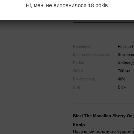
Ні, мені не виповнилося 18 років
Повідомити, коли з'яв
Виробник
Highland 
Країна виробництва
Шотланд
Регіон
Хайленд
Об'єм
700 мл
Вміст спирту
40%
Вид
Віскі
Віскі The Macallan Sherry Oa
Колір:
Насичений золотисто-бурштино