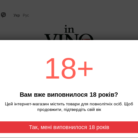
Укр
Рус
18+
о
Ігристе вино та шампанське
Віскі
Міцний алкого
Головна
The Macallan Sherry Oak 12 y
Віскі The Macallan Sh
Вам вже виповнилося 18 років?
років витримки, Шотл
Цей інтернет-магазин містить товари для повнолітніх осіб. Щоб
Немає в наявності
Артикул: 0000
продовжити, підтвердіть свій вік
5 749 грн
Так, мені виповнилося 18 років