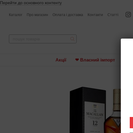
Перейти до основного контенту
Каталог
Про магазин
Оплата і доставка
Контакти
Статті
Акції
❤ Власний імпорт
Вин