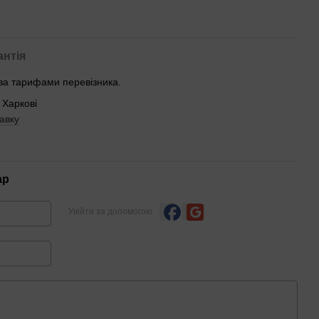
антія
 за тарифами перевізника.
 Харкові
авку
ар
Увійти за допомогою