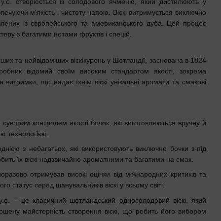
y.o. створюється із солодового ячменю, який дистилюють у
зпечуючи м'якість і чистоту напою. Віскі витримується виключно
овлених із європейського та американського дуба. Цей процес
еру з багатими нотами фруктів і спецій.
іших та найвідоміших віскікурень у Шотландії, заснована в 1824
иробник відомий своїм високим стандартом якості, зокрема
 витримки, що надає їхнім віскі унікальні аромати та смакові
 суворим контролем якості бочок, які виготовляються вручну й
ю технологією.
однією з небагатьох, які використовують виключно бочки з-під
бить їх віскі надзвичайно ароматними та багатими на смак.
норазово отримував високі оцінки від міжнародних критиків та
го статус серед шанувальників віскі у всьому світі.
y.o. – це класичний шотландський односолодовий віскі, який
ршену майстерність створення віскі, що робить його вибором