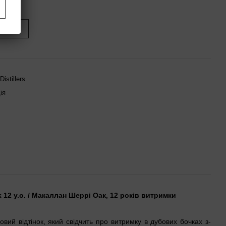
иться
Distillers
ія
k 12 y.o. / Макаллан Шеррі Оак, 12 років витримки
вий відтінок, який свідчить про витримку в дубових бочках з-