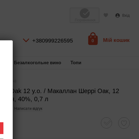
Вхід
Порівняння
Мій кошик
+380999226595
0
ль
Безалкогольне вино
Топи
.o. (віскі)
erry Oak 12 y.o. / Макаллан Шеррі Оак, 12
андія, 40%, 0,7 л
48162
Написати відгук