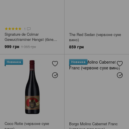
1
Signature de Colmar
The Red Sedan (червоне сухе
Gewurztraminer Hengst (біле
вино)
напівсолодке вино)
999 грн
859 грн
1 365 грн
Новинка
Новинка
Coco Rotie (червоне сухе
Borgo Molino Cabernet Franc
вино)
(червоне сухе вино)