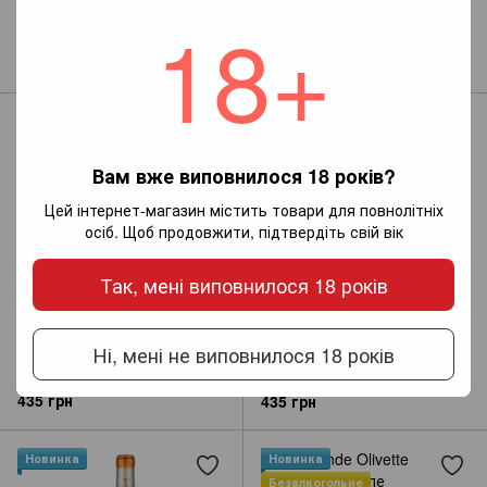
18+
La Reine Pedauque Chardonnay
La Reine Pedauque Pinot Noir
(біле сухе вино)
(червоне сухе вино)
459 грн
453 грн
Новинка
Новинка
Вам вже виповнилося 18 років?
Цей інтернет-магазин містить товари для повнолітніх
осіб. Щоб продовжити, підтвердіть свій вік
Так, мені виповнилося 18 років
Ні, мені не виповнилося 18 років
Hans Baer Sauvignon Blanc
La Grande Olivette Grenache
trocken (біле сухе вино)
Cinsault (безалкогольне
рожеве напівсолодке вино)
435 грн
435 грн
Новинка
Новинка
Безалкогольне