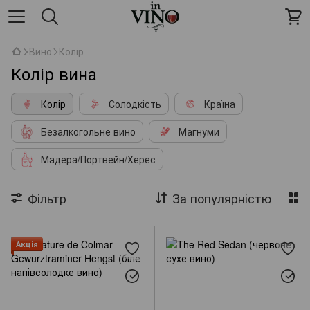
Вино
Колір
Колір вина
Колір
Солодкість
Країна
Безалкогольне вино
Магнуми
Мадера/Портвейн/Херес
Фільтр
За популярністю
Акція