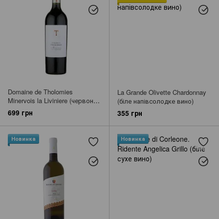
Domaine de Tholomies
La Grande Olivette Chardonnay
Minervois la Liviniere (червоне
(біле напівсолодке вино)
сухе вино)
699 грн
355 грн
Новинка
Новинка