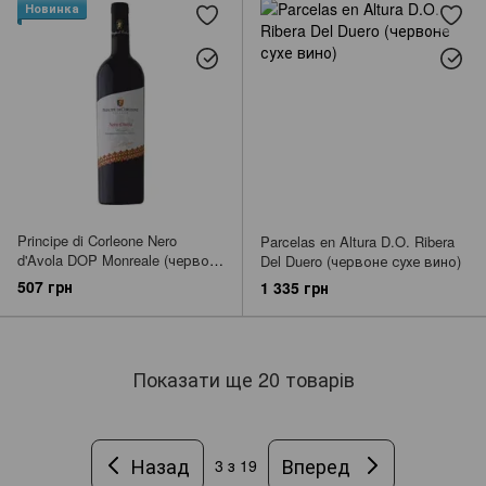
Новинка
Principe di Corleone Nero
Parcelas en Altura D.O. Ribera
d'Avola DOP Monreale (червоне
Del Duero (червоне сухе вино)
сухе вино)
507 грн
1 335 грн
Показати ще 20 товарів
Назад
Вперед
3
з 19