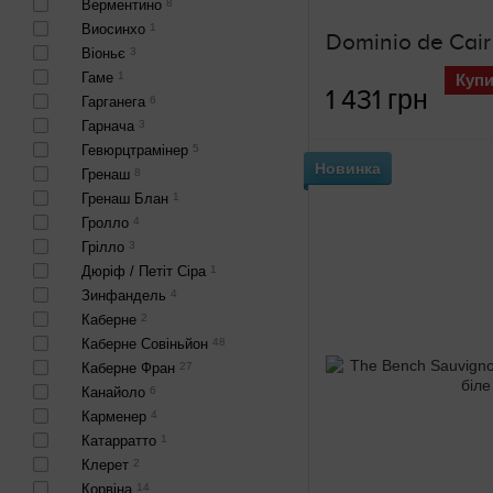
Верментино
8
Виосинхо
1
Віоньє
3
Гаме
1
Купи
1 431 грн
Гарганега
6
Гарнача
3
Гевюрцтрамінер
5
Новинка
Гренаш
8
Гренаш Блан
1
Гролло
4
Грілло
3
Дюріф / Петіт Сіра
1
Зинфандель
4
Каберне
2
Каберне Совіньйон
48
Каберне Фран
27
Канайоло
6
Карменер
4
Катарратто
1
Клерет
2
Корвіна
14