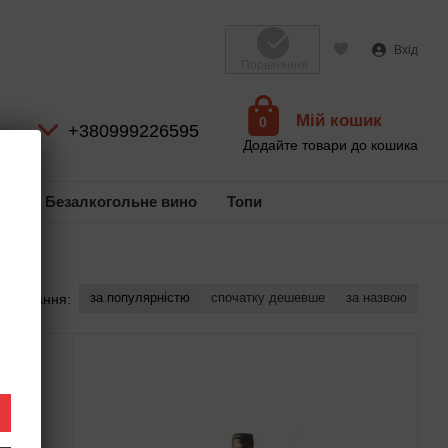
Вхід
Порівняння
Мій кошик
0
+380999226595
Додайте товари до кошика
ль
Безалкогольне вино
Топи
за популярністю
спочатку дешевше
за назвою
ортування: