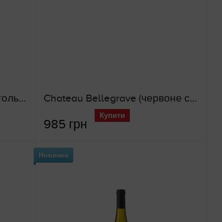
Sans Alcool Rose (безалкогольне рожеве вино)
Chateau Bellegrave (червоне сухе вино)
Купити
985 грн
Новинка