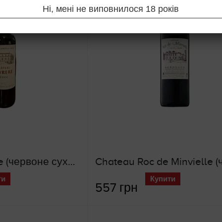
Ні, мені не виповнилося 18 років
Chateau Peyrere (червоне сухе вино)
ти
Купити
557 грн