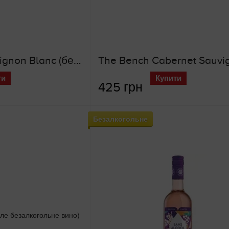
The Bench Sauvignon Blanc (безалкогольне біле вино)
ти
Купити
425 грн
Безалкогольне