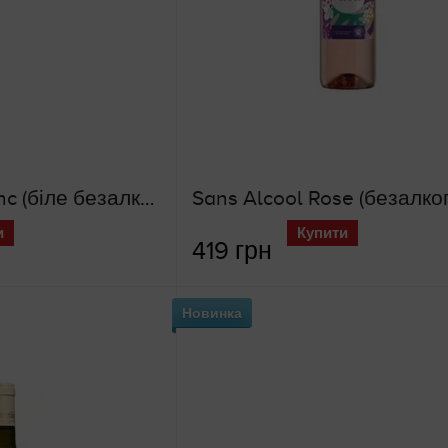
Sans Alcool Blanc (біле безалкогольне вино)
и
Купити
419 грн
Новинка