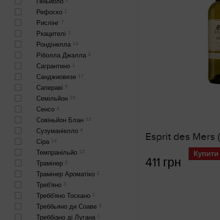
Піньйоло
1
Рефоско
1
Рислінг
7
Ркацителі
3
Рондінелла
14
Ріболла Джалла
3
Сагрантино
1
Санджиовезе
17
Сапераві
5
Семільйон
10
Сенсо
4
Совіньйон Блан
32
Сузуманіелло
4
Esprit des Mers 
Сіра
14
Темпранільйо
12
Купити
411 грн
Трамінер
2
Трамінер Ароматіко
2
Треб'яно
3
Требб'яно Тоскано
1
Треббьяно ди Соаве
3
Треббіано ді Лугана
1