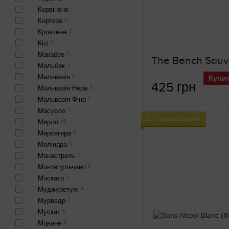
Корвіноне
5
Кортезе
2
Кроатина
1
Кісі
1
Макабео
1
Мальбек
3
Мальвазія
1
Купи
425 грн
Мальвазія Нера
2
Мальвазія Фіна
1
Масуело
1
Безалкогольне
Мерло
46
Мерсегера
1
Молінара
5
Монастрель
1
Монтепульчано
6
Москато
1
Муджуретулі
4
Мурведр
2
Мускат
5
Мцване
2