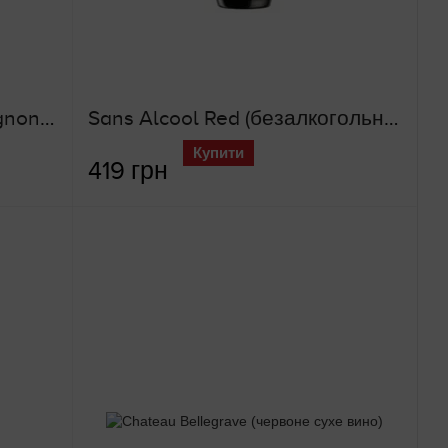
The Bench Cabernet Sauvignon (безалкогольне червоне вино)
Sans Alcool Red (безалкогольне червоне вино)
Купити
419 грн