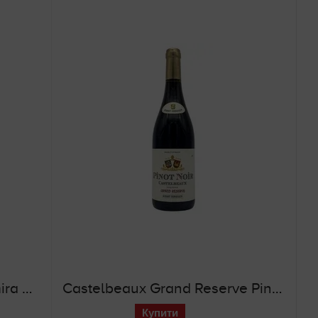
Feudo Principi di Butera Amira Nero d`Avola (червоне сухе вино)
Castelbeaux Grand Reserve Pinot Noir (червоне сухе вино)
Купити