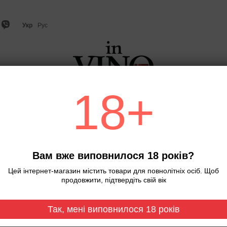
Укр
Рус
18+
о
Ігристе вино та шампанське
Віскі
Міцний алкого
С
Вам вже виповнилося 18 років?
Цей інтернет-магазин містить товари для повнолітніх осіб. Щоб
продовжити, підтвердіть свій вік
Так, мені виповнилося 18 років