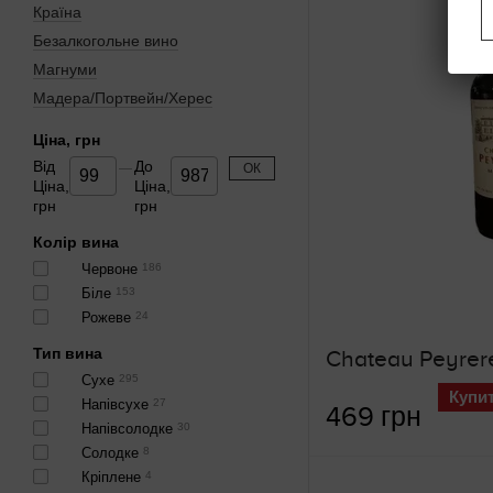
Країна
Безалкогольне вино
Магнуми
Мадера/Портвейн/Херес
Ціна, грн
Від
До
ОК
Ціна,
Ціна,
грн
грн
Колір вина
Червоне
186
Біле
153
Рожеве
24
Тип вина
Сухе
295
Купи
Напівсухе
27
469 грн
Напівсолодке
30
Солодке
8
Кріплене
4