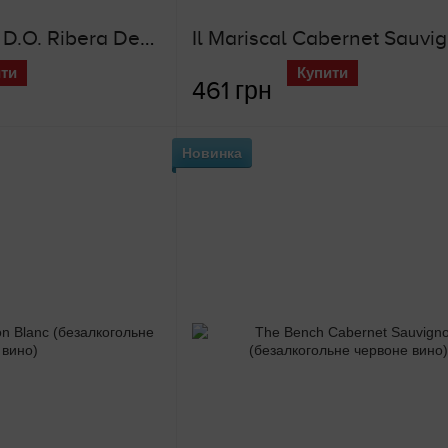
Dominio de Cair D.O. Ribera Del Duero SELECCION LA AGUILERA (червоне сухе вино)
ти
Купити
461 грн
Новинка