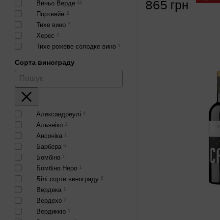
865 грн
Виньо Верде
11
Портвейн
2
Тихе вино
7
Херес
2
Тихе рожеве солодке вино
1
Сорта винограду
Александреулі
4
Альяніко
1
Ансоніка
1
Барбера
6
Бомбіно
1
Бомбіно Неро
1
Білі сорти винограду
8
Вердека
1
Вердехо
2
Вердиккіо
1