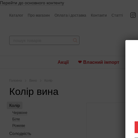
Перейти до основного контенту
Каталог
Про магазин
Оплата і доставка
Контакти
Статті
Акції
❤ Власний імпорт
Вин
Головна
Вино
Колір
Колір вина
Колір
Червоне
Біле
Рожеве
Солодкість