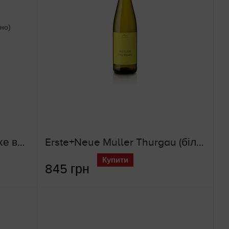
Alturis Pinot Grigio (біле сухе вино)
Erste+Neue Muller Thurgau (біле сухе вино)
Купити
845 грн