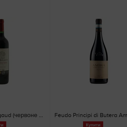
Chateau Puy Rigaud (червоне сухе вино)
ти
Купити