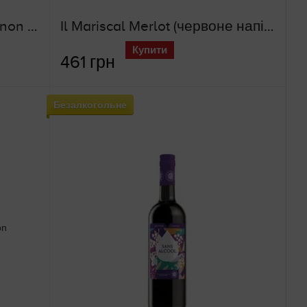
Il Mariscal Cabernet Sauvignon (червоне напівсолодке вино)
Il Mariscal Merlot (червоне напівсолодке вино)
Купити
461 грн
Безалкогольне