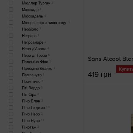
Мюллер Тургау
1
Мюскаде
1
Мюскадель
4
Місцеві сорти винограду
2
Неббіоло
7
Неграра
1
Негроамаре
2
Неро д'Авола
4
Неро ді Тройа
5
Паломіно Фіно
1
Паломіно бланко
1
Купит
419 грн
Пампануто
1
Примітиво
5
Пті Вердо
3
Пті Сіра
3
Піно Блан
2
Піно Гріджио
13
Піно Неро
2
Піно Нуар
11
Пінотаж
2