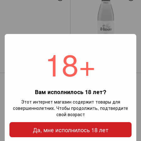
18+
Il.lusió Brut Cava Brut (кава
Cava IL-Lusio Rose (розовое
брют)
игристое брют)
299 грн
339 грн
Новинка
Новинка
Вам исполнилось 18 лет?
Этот интернет магазин содержит товары для
совершеннолетних. Чтобы продолжить, подтвердите
свой возраст
Да, мне исполнилось 18 лет