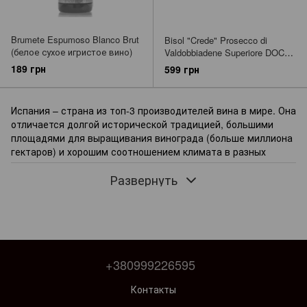
Brumete Espumoso Blanco Brut
Bisol "Crede" Prosecco di
(белое сухое игристое вино)
Valdobbiadene Superiore DOCG
(белое игристое брют/
189 грн
599 грн
просекко)
Испания – страна из топ-3 производителей вина в мире. Она
отличается долгой исторической традицией, большими
площадями для выращивания винограда (больше миллиона
гектаров) и хорошим соотношением климата в разных
провинциях.
Развернуть
Виноделие на пиренейском полуострове зародилось еще
при финикийцах и римлянах. Но популярность набрало в
средние века и позже – в новое время. Импульс развитию
испанского региона дал временный упадок французских
виноградников из-за вредителей. Естественное развитие
отрасли совпало и с активным развитием технологий в
+380999226595
области виноделия в XIX веке. Именно в это время
появилась технология кава и появились первые любители
Контакты
купить игристое вино из Испании.