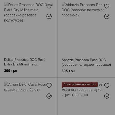
Delias Prosecco DOC Rosé
Abbazia Prosecco Rose DOC
Extra Dry Millesimato
(розовое полусухое просекко)
(просекко розовое
399 грн
395 грн
полусухое)
Собственный импорт