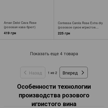
Arnan Deloi Cava Rose
Contessa Carola Rose Extra dry
(розовая кава брют)
(розовое сухое игристое
вино)
419 грн
225 грн
Показать еще 4 товара
Назад
Вперед
1
из 2
Особенности технологии
производства розового
игристого вина