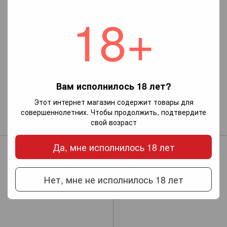
18+
Вам исполнилось 18 лет?
Drappier Rose Brut Nature Zero
Abbazia Spumante Brut rose
Этот интернет магазин содержит товары для
Dosage (шампанское)
Cuvee Prestige (розовый
совершеннолетних. Чтобы продолжить, подтвердите
игристый брют)
4 409 грн
свой возраст
373 грн
Да, мне исполнилось 18 лет
Нет, мне не исполнилось 18 лет