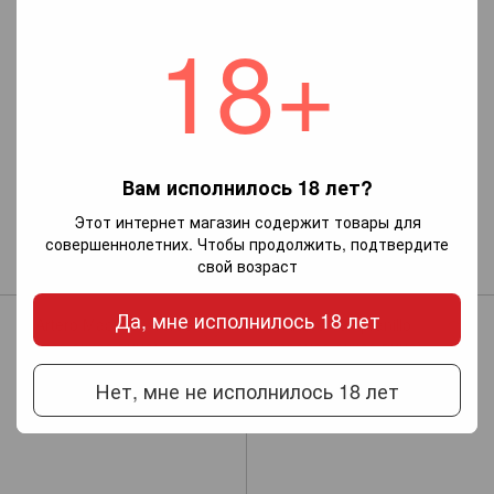
18+
Вам исполнилось 18 лет?
Dominio de Cair Ribera Del
Anecoop Venta del Puerto №12
Этот интернет магазин содержит товары для
Duero (красное сухое вино)
(красное сухое вино)
совершеннолетних. Чтобы продолжить, подтвердите
867 грн
свой возраст
921 грн
Да, мне исполнилось 18 лет
Нет, мне не исполнилось 18 лет