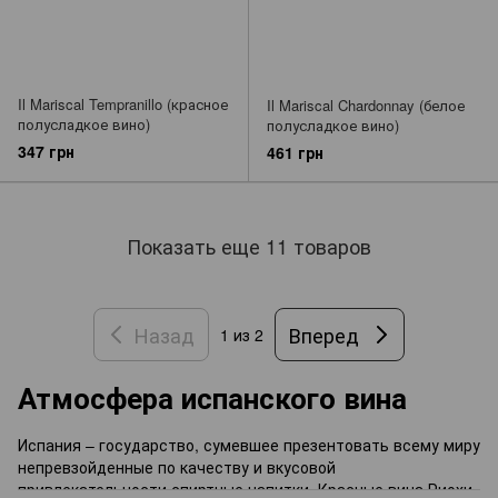
Il Mariscal Tempranillo (красное
Il Mariscal Chardonnay (белое
полусладкое вино)
полусладкое вино)
347 грн
461 грн
Показать еще 11 товаров
Назад
Вперед
1
из 2
Атмосфера испанского вина
Испания – государство, сумевшее презентовать всему миру
непревзойденные по качеству и вкусовой
привлекательности спиртные напитки. Красные вина Риохи,