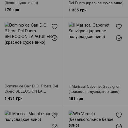
(белое сухое вино)
Del Duero (красное сухое вино)
179 грн
1 335 грн
Dominio de Cair D.O. Ribera Del
Il Mariscal Cabernet Sauvignon
Duero SELECCION LA
(красное полусладкое вино)
AGUILERA (красное сухое
1 431 грн
461 грн
вино)