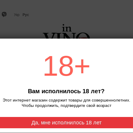
Укр
Рус
18+
но
Игристое вино и шампанское
Виски
Крепкий ал
Главная
Ігристе.Schlumberger.DOM B
Ігристе.Schlumberger.
Вам исполнилось 18 лет?
Нет в наличии
Артикул: 0000309
Этот интернет магазин содержит товары для совершеннолетних.
Чтобы продолжить, подтвердите свой возраст
1 023 грн
Да, мне исполнилось 18 лет