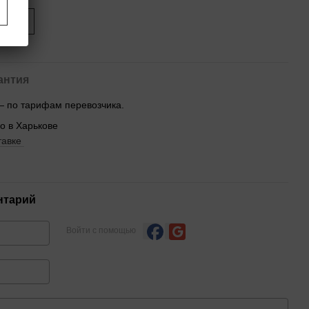
ится
антия
— по тарифам перевозчика.
no в Харькове
тавке
нтарий
Войти с помощью