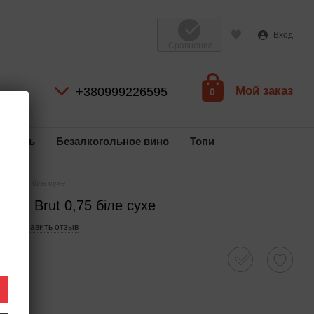
Вход
Сравнение
Мой заказ
+380999226595
0
коголь
Безалкогольное вино
Топи
rut 0,75 біле сухе
DOM Brut 0,75 біле сухе
11
Оставить отзыв