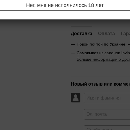
Нет, мне не исполнилось 18 лет
Сообщить, когда появ
Доставка
Оплата
Гар
Новой почтой по Украине 
Самовывоз из салонов Invi
Больше информации о дос
Новый отзыв или комме