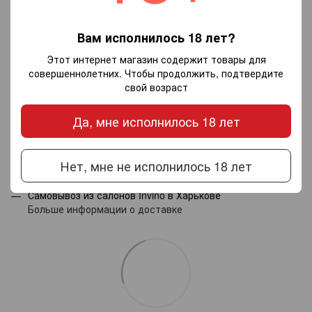
Вам исполнилось 18 лет?
Добавьте первый отзыв
Этот интернет магазин содержит товары для
совершеннолетних. Чтобы продолжить, подтвердите
свой возраст
Написать отзыв
Да, мне исполнилось 18 лет
Доставка
Оплата
Гарантия
Нет, мне не исполнилось 18 лет
Новой почтой по Украине — по тарифам перевозчика.
Самовывоз из салонов Invino в Харькове
Больше информации о доставке