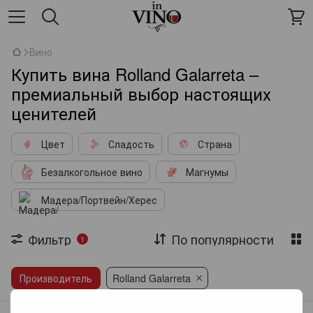
Вино
Купить вина Rolland Galarreta –
премиальный выбор настоящих
ценителей
Цвет
Сладость
Страна
Безалкогольное вино
Магнумы
Мадера/Портвейн/Херес
Фильтр
По популярности
1
Производитель
Rolland Galarreta