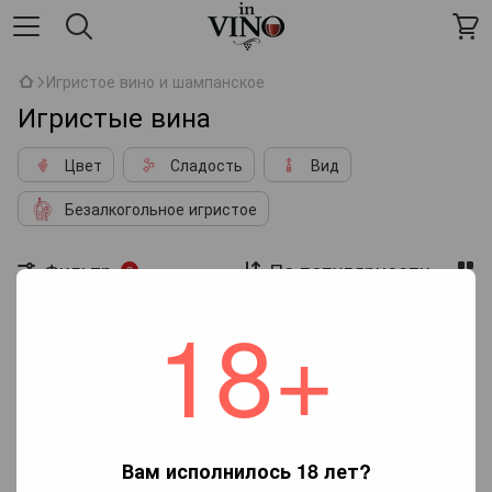
Игристое вино и шампанское
Игристые вина
Цвет
Сладость
Вид
Безалкогольное игристое
Фильтр
По популярности
2
18+
Страна производства
Украина
Регион
Эмилия-Романия
Нет товаров
Вам исполнилось 18 лет?