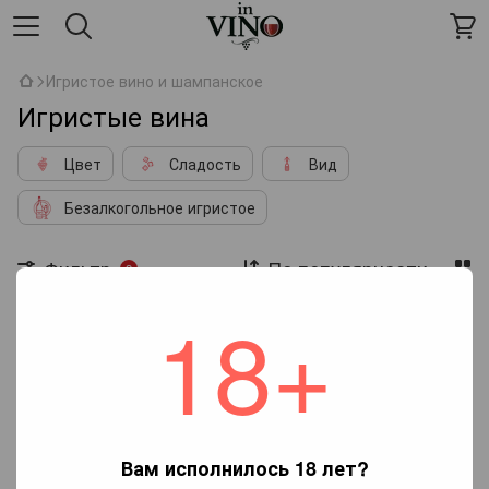
Игристое вино и шампанское
Игристые вина
Цвет
Сладость
Вид
Безалкогольное игристое
Фильтр
По популярности
2
18+
Страна производства
Украина
Регион
Вена
Нет товаров
Вам исполнилось 18 лет?