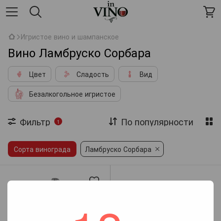
Игристое вино и шампанское
Вино Ламбруско Сорбара
Цвет
Сладость
Вид
Безалкогольное игристое
Фильтр
По популярности
1
Сорта винограда
Ламбруско Сорбара