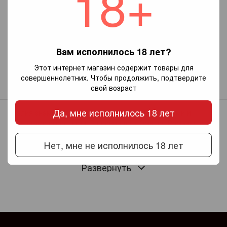
18+
Вам исполнилось 18 лет?
Sorbello (ламбруско/ белое
Этот интернет магазин содержит товары для
полусладкое игристое)
совершеннолетних. Чтобы продолжить, подтвердите
189 грн
свой возраст
Да, мне исполнилось 18 лет
Италия знаменита своими тихими южными винами и
северными игристыми. В провинциях Эмилия Романья и
Пьемонт делают легкие и простые игристые вина.
Обобщенно их называют Ламбруско. Их любят пить сегодня
Нет, мне не исполнилось 18 лет
во всем мире.
Развернуть
Семейство сортов ламбруско насчитывает около 60 сортов.
Нет единого мнения по поводу того разные это сорта или
клоны одного. Путаница частично происходит от традиции
использования названий сортов на этикетке вина. Зато с
другой стороны это позволяет потребителю выбрать
напиток согласно его вкусовым предпочтениям.