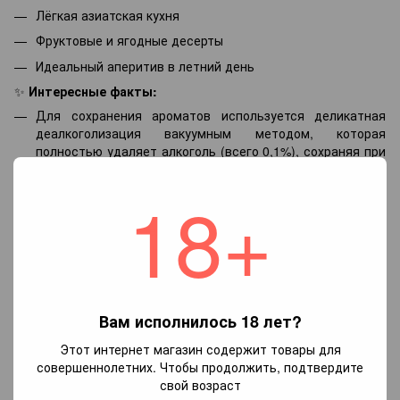
Лёгкая азиатская кухня
Фруктовые и ягодные десерты
Идеальный аперитив в летний день
✨
Интересные факты:
Для сохранения ароматов используется деликатная
деалкоголизация вакуумным методом, которая
полностью удаляет алкоголь (всего 0,1%), сохраняя при
этом букет и вкус вина.
18+
Виноделы La Grande Olivette специализируются на
элегантных безалкогольных винах, предлагая
полноценную альтернативу классическим напиткам для
водителей, беременных и сторонников ЗОЖ.
Лангедок-Руссильон — один из старейших
винодельческих регионов Франции, знаменитый своими
розовыми винами и мастерством работы с сортами
Вам исполнилось 18 лет?
Grenache и Cinsault.
Этот интернет магазин содержит товары для
🍇
Почему стоит попробовать?
совершеннолетних. Чтобы продолжить, подтвердите
La Grande Olivette Grenache Cinsault — это больше, чем
свой возраст
напиток. Это возможность насладиться ароматом и вкусом