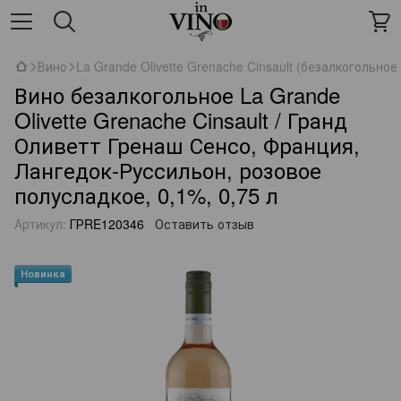
Вино
La Grande Olivette Grenache Cinsault (безалкогольно
Вино безалкогольное La Grande
Olivette Grenache Cinsault / Гранд
Оливетт Гренаш Сенсо, Франция,
Лангедок-Руссильон, розовое
полусладкое, 0,1%, 0,75 л
Артикул:
ГРRE120346
Оставить отзыв
Новинка