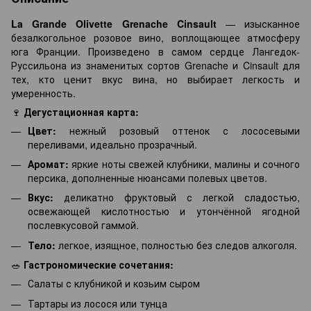
La Grande Olivette Grenache Cinsault
— изысканное
безалкогольное розовое вино, воплощающее атмосферу
юга Франции. Произведено в самом сердце Лангедок-
Руссильона из знаменитых сортов Grenache и Cinsault для
тех, кто ценит вкус вина, но выбирает легкость и
умеренность.
🍷
Дегустационная карта:
Цвет:
нежный розовый оттенок с лососевыми
переливами, идеально прозрачный.
Аромат:
яркие ноты свежей клубники, малины и сочного
персика, дополненные нюансами полевых цветов.
Вкус:
деликатно фруктовый с легкой сладостью,
освежающей кислотностью и утончённой ягодной
послевкусовой гаммой.
Тело:
легкое, изящное, полностью без следов алкоголя.
🥗
Гастрономические сочетания:
Салаты с клубникой и козьим сыром
Тартары из лосося или тунца