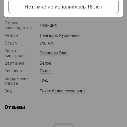
Нет, мне не исполнилось 18 лет
Название
Cruse Sauvignon Blanc (белое сухое вино)
Производитель
Cruse
Страна
Франция
производства
Регион
Лангедок-Руссильон
Объём
750 мл
Сорта
Совиньон Блан
винограда
Цвет вина
Белое
Тип вина
Сухое
Содержание
12%
спирта
Вид
Тихое белое сухое вино
Отзывы