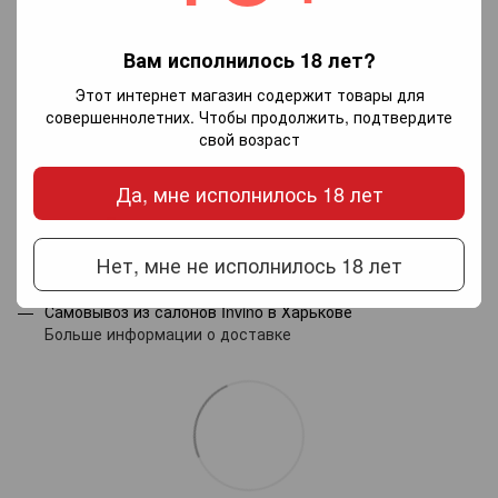
Вам исполнилось 18 лет?
Добавьте первый отзыв
Этот интернет магазин содержит товары для
совершеннолетних. Чтобы продолжить, подтвердите
свой возраст
Написать отзыв
Да, мне исполнилось 18 лет
Доставка
Оплата
Гарантия
Нет, мне не исполнилось 18 лет
Новой почтой по Украине — по тарифам перевозчика.
Самовывоз из салонов Invino в Харькове
Больше информации о доставке