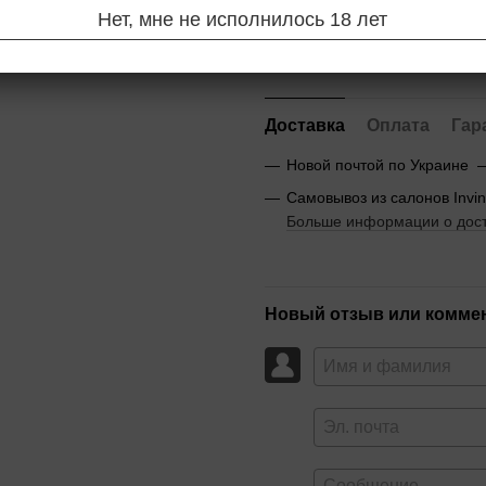
Нет, мне не исполнилось 18 лет
Сообщить, когда появ
Доставка
Оплата
Гар
Новой почтой по Украине 
Самовывоз из салонов Invi
Больше информации о дос
Новый отзыв или комме