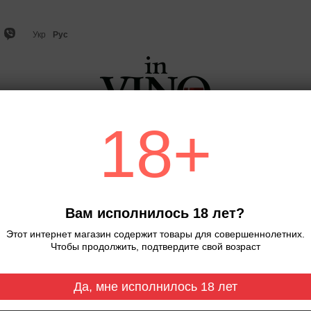
Укр
Рус
18+
но
Игристое вино и шампанское
Виски
Крепкий ал
Главная
Виски.M&H.Sherry Cask Sigl
Виски.M&H.Sherry Cask
Вам исполнилось 18 лет?
Нет в наличии
Артикул: 0000412
Этот интернет магазин содержит товары для совершеннолетних.
Чтобы продолжить, подтвердите свой возраст
1 419 грн
Да, мне исполнилось 18 лет