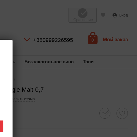
Вход
Сравнение
Мой заказ
+380999226595
0
коголь
Безалкогольное вино
Топи
e Malt 0,7
 Sigle Malt 0,7
58
Оставить отзыв