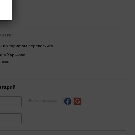
ится
антия
— по тарифам перевозчика.
no в Харькове
тавке
нтарий
Войти с помощью