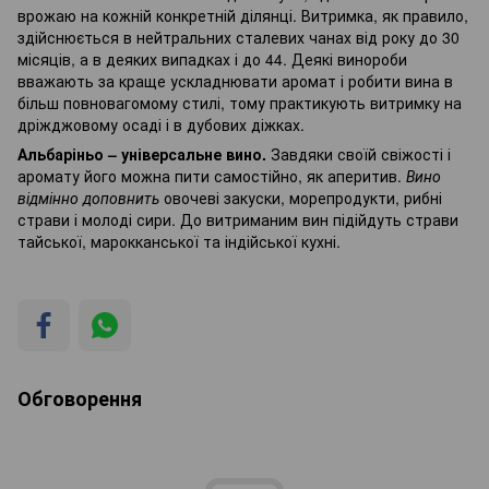
врожаю на кожній конкретній ділянці. Витримка, як правило,
здійснюється в нейтральних сталевих чанах від року до 30
місяців, а в деяких випадках і до 44. Деякі винороби
вважають за краще ускладнювати аромат і робити вина в
більш повновагомому стилі, тому практикують витримку на
дріжджовому осаді і в дубових діжках.
Альбаріньо – універсальне вино.
Завдяки своїй свіжості і
аромату його можна пити самостійно, як аперитив.
Вино
відмінно доповнить
овочеві закуски, морепродукти, рибні
страви і молоді сири. До витриманим вин підійдуть страви
тайської, марокканської та індійської кухні.
Обговорення