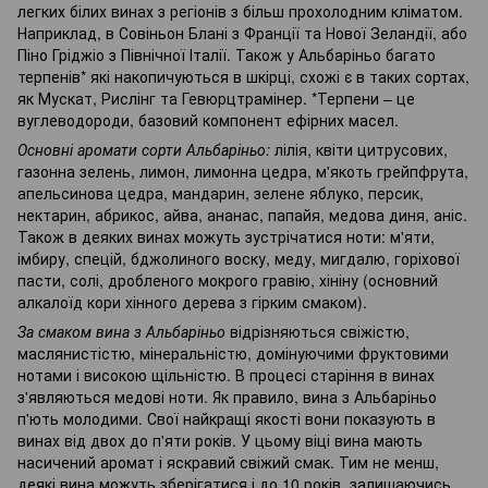
легких білих винах з регіонів з більш прохолодним кліматом.
Наприклад, в Совіньон Блані з Франції та Нової Зеландії, або
Піно Гріджіо з Північної Італії. Також у Альбаріньо багато
терпенів* які накопичуються в шкірці, схожі є в таких сортах,
як Мускат, Рислінг та Гевюрцтрамінер. *Терпени – це
вуглеводороди, базовий компонент ефірних масел.
Основні аромати сорти Альбаріньо:
лілія, квіти цитрусових,
газонна зелень, лимон, лимонна цедра, м'якоть грейпфрута,
апельсинова цедра, мандарин, зелене яблуко, персик,
нектарин, абрикос, айва, ананас, папайя, медова диня, аніс.
Також в деяких винах можуть зустрічатися ноти: м'яти,
імбиру, спецій, бджолиного воску, меду, мигдалю, горіхової
пасти, солі, дробленого мокрого гравію, хініну (основний
алкалоїд кори хінного дерева з гірким смаком).
За смаком вина з Альбаріньо
відрізняються свіжістю,
маслянистістю, мінеральністю, домінуючими фруктовими
нотами і високою щільністю. В процесі старіння в винах
з'являються медові ноти. Як правило, вина з Альбаріньо
п'ють молодими. Свої найкращі якості вони показують в
винах від двох до п'яти років. У цьому віці вина мають
насичений аромат і яскравий свіжий смак. Тим не менш,
деякі вина можуть зберігатися і до 10 років, залишаючись