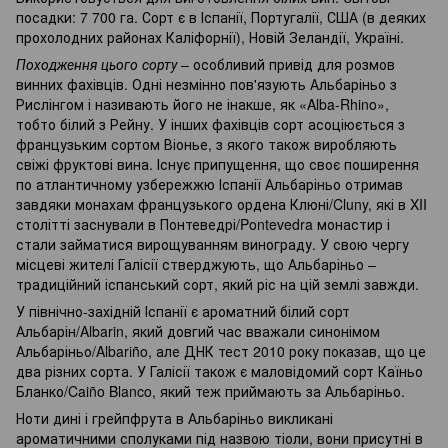
посадки: 7 700 га. Сорт є в Іспанії, Португалії, США (в деяких
прохолодних районах Каліфорнії), Новій Зеландії, Україні.
Походження цього сорту
– особливий привід для розмов
винних фахівців. Одні незмінно пов'язують Альбаріньо з
Рислінгом і називають його не інакше, як «Alba-Rhino»,
тобто білий з Рейну. У інших фахівців сорт асоціюється з
французьким сортом Віонье, з якого також виробляють
свіжі фруктові вина. Існує припущення, що своє поширення
по атлантичному узбережжю Іспанії Альбаріньо отримав
завдяки монахам французького ордена Клюні/Cluny, які в XII
столітті заснували в Понтеведрі/Pontevedra монастир і
стали займатися вирощуванням винограду. У свою чергу
місцеві жителі Галісії стверджують, що Альбаріньо –
традиційний іспанський сорт, який ріс на цій землі завжди.
У північно-західній Іспанії є ароматний білий сорт
Альбарін/Albarin, який довгий час вважали синонімом
Альбаріньо/Albariño, але ДНК тест 2010 року показав, що це
два різних сорта. У Галісії також є маловідомий сорт Каїньо
Бланко/Caiño Blanco, який теж приймають за Альбаріньо.
Ноти дині і грейпфрута в Альбаріньо викликані
ароматичними сполуками під назвою тіоли, вони присутні в