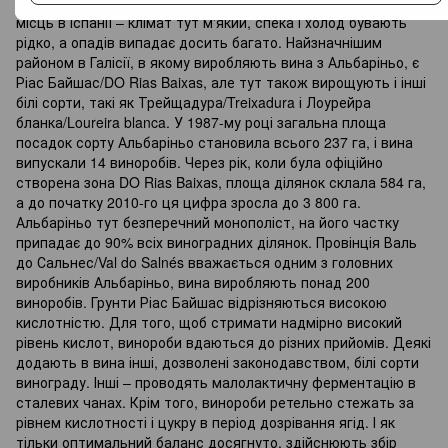
Саме близькість океану робить регіон одним з найзеленіших
місць в Іспанії – клімат тут м'який, спека і холод бувають
рідко, а опадів випадає досить багато. Найзначнішим
районом в Галісії, в якому виробляють вина з Альбаріньо, є
Ріас Байшас/DO Rias Baixаs, але тут також вирощують і інші
білі сорти, такі як Трейщадура/Treixadura і Лоурейра
бланка/Loureira blanca. У 1987-му році загальна площа
посадок сорту Альбаріньо становила всього 237 га, і вина
випускали 14 виноробів. Через рік, коли була офіційно
створена зона DO Rias Baixаs, площа ділянок склала 584 га,
а до початку 2010-го ця цифра зросла до 3 800 га.
Альбаріньо тут безперечний монополіст, на його частку
припадає до 90% всіх виноградних ділянок. Провінція Валь
до Сальнес/Val do Salnés вважається одним з головних
виробників Альбаріньо, вина виробляють понад 200
виноробів. Грунти Ріас Байшас відрізняються високою
кислотністю. Для того, щоб стримати надмірно високий
рівень кислот, винороби вдаються до різних прийомів. Деякі
додають в вина інші, дозволені законодавством, білі сорти
винограду. Інші – проводять малолактичну ферментацію в
сталевих чанах. Крім того, винороби ретельно стежать за
рівнем кислотності і цукру в період дозрівання ягід. І як
тільки оптимальний баланс досягнуто, здійснюють збір