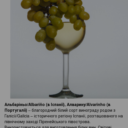
Альбаріньо/Albariño (в Іспанії), Алварину/Alvarinho (в
Португалії)
– благородний білий сорт винограду родом з
Галісії/Galicia – історичного регіону Іспанії, розташованого на
північному заході Піренейського півострова.
Використовується для виготовлення білих вин. Світові