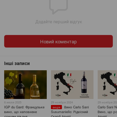
Додайте перший відгук
Новий коментар
Інші записи
6 июля 2025
29 ноября 2024
29 ноября 20
IGP du Gard: Французьке
Вино Carlo Sani
Carlo Sani N
акція
вино, що наповнене
Susumaniello: Рідкісний
Вино, що р
сонцем півдня
Скарб Апулії
Апулії