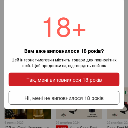
18+
Додайте перший відгук
Вам вже виповнилося 18 років?
Новий коментар
Цей інтернет-магазин містить товари для повнолітніх
осіб. Щоб продовжити, підтвердіть свій вік
Так, мені виповнилося 18 років
Інші записи
Ні, мені не виповнилося 18 років
6 июля 2025
29 ноября 2024
29 ноября 20
IGP du Gard: Французьке
Вино Carlo Sani
Carlo Sani N
акція