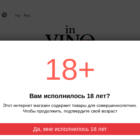
Укр
Рус
18+
но
Игристое вино и шампанское
Виски
Крепкий ал
Со
Вам исполнилось 18 лет?
Этот интернет магазин содержит товары для совершеннолетних.
Чтобы продолжить, подтвердите свой возраст
Да, мне исполнилось 18 лет