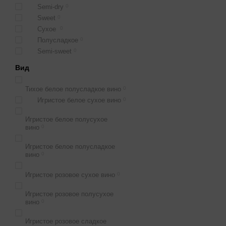
Semi-dry
0
Sweet
0
Сухое
0
Полусладкое
0
Semi-sweet
0
Вид
Тихое белое полусладкое вино
0
Игристое белое сухое вино
0
Игристое белое полусухое
вино
0
Игристое белое полусладкое
вино
0
Игристое розовое сухое вино
0
Игристое розовое полусухое
вино
0
Игристое розовое сладкое