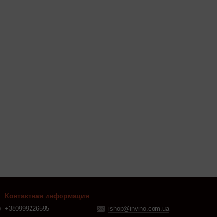
Контактная информация
+380999226595
ishop@invino.com.ua