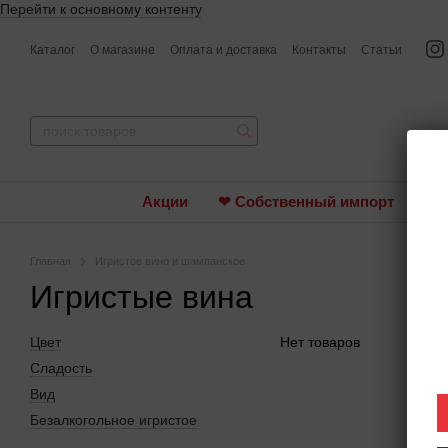
Перейти к основному контенту
Каталог
О магазине
Оплата и доставка
Контакты
Статьи
Акции
❤ Собственный импорт
Ви
Главная
Игристое вино и шампанское
Игристые вина
Цвет
Нет товаров
Сладость
Вид
Безалкогольное игристое