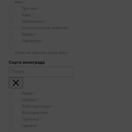
вино
0
Просекко
0
Кава
0
Шампанское
0
Безалкогольное игристое
0
Креман
0
Ламбруско
0
Игристое красное сухое вино
0
Сорта винограда
Айрен
0
Барбера
0
Вайссбургундер
0
Вельшрислинг
0
Гарганега
0
Гарнача
0