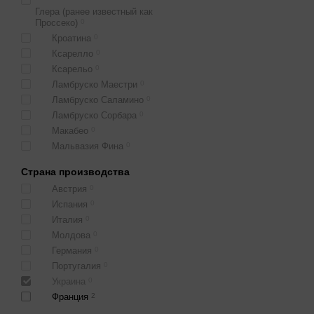
Глера (ранее известный как
Проссеко)
0
Кроатина
0
Ксарелло
0
Ксарельо
0
Ламбруско Маестри
0
Ламбруско Саламино
0
Ламбруско Сорбара
0
Макабео
0
Мальвазия Фина
0
Мерло
0
Страна производства
Местные сорта
0
Австрия
0
Монастрель
0
Испания
0
Москато
0
Италия
0
Москато Бьянко
0
Молдова
0
Мускат
0
Германия
0
Пареллада
0
Португалия
0
Пино Блан
0
Украина
0
Пино Менье
0
Франция
2
Пино Неро
0