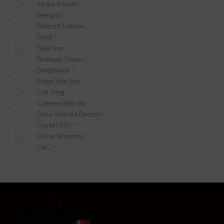
Albino Armani
0
Bernardi
0
Billecart-Salmon
0
Bisol
0
Blue Nun
0
Bodegas Gatao
0
Borgofulvia
0
Borgo San Leo
0
Carl Jung
0
Carpene Malvolti
0
Casa Vinicola Decordi
0
Castell d'Or
0
Cavas Masachs
0
C&C
0
Champagne Drappier
0
Contri Spumanti SPA
0
Cricova
0
Hochriegl
0
Il Poggiarello
0
Josep Masachs S.L.
0
0