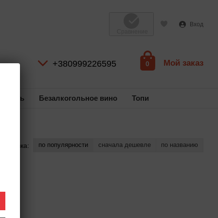
Вход
Сравнение
Мой заказ
+380999226595
0
коголь
Безалкогольное вино
Топи
по популярности
сначала дешевле
по названию
ртировка: