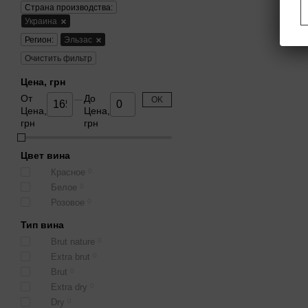
Страна производства:
Украина
Регион:
Эльзас
Очистить фильтр
Цена, грн
От
До
OK
Цена,
Цена,
грн
грн
Цвет вина
Красное
0
Белое
0
Розовое
0
Тип вина
Brut nature
0
Extra brut
0
Brut
0
Extra dry
0
Dry
0