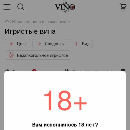
Игристое вино и шампанское
Игристые вина
Цвет
Сладость
Вид
Безалкогольное игристое
Фильтр
По популярности
2
18+
Цвет вина
Красное
Сорта винограда
Пареллада
Нет товаров
Вам исполнилось 18 лет?