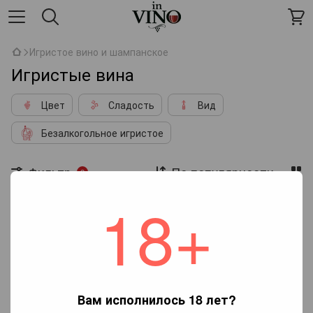
Игристое вино и шампанское
Игристые вина
Цвет
Сладость
Вид
Безалкогольное игристое
Фильтр
По популярности
2
18+
Тип вина
Полусладкое
Вид
Игристое розовое сухое вино
Нет товаров
Вам исполнилось 18 лет?