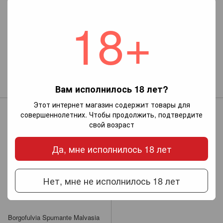
18+
Casa Martelletti Asti DOCG
Borgofulvia Spumante Bianco
Dolce (белое полусладкое
Dolce (белое полусладкое
игристое)
вино)
489 грн
329 грн
Вам исполнилось 18 лет?
Этот интернет магазин содержит товары для
совершеннолетних. Чтобы продолжить, подтвердите
свой возраст
Да, мне исполнилось 18 лет
Нет, мне не исполнилось 18 лет
Borgofulvia Spumante Malvasia