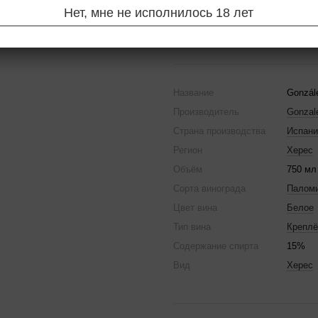
Нет, мне не исполнилось 18 лет
Сообщить, когда появ
Название
Gonzál
Производитель
Gonzal
Страна производства
Испани
Регион
Херес
Объём
750 мл
Сорта винограда
Палом
Цвет вина
Белое
Тип вина
Креплё
Содержание спирта
15%
Вид
Херес