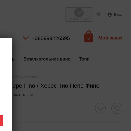
Вход
Сравнение
Мой заказ
+380999226595
0
коголь
Безалкогольное вино
Топи
io Pepe Fino (сухой херес)
Tio Pepe Fino / Херес Тио Пепе Фино
87
Оставить отзыв