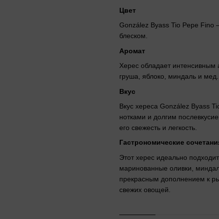
Цвет
González Byass Tio Pepe Fino 
блеском.
Аромат
Херес обладает интенсивным 
груша, яблоко, миндаль и мед.
Вкус
Вкус хереса González Byass T
нотками и долгим послевкуси
его свежесть и легкость.
Гастрономические сочетани
Этот херес идеально подходит
маринованные оливки, миндал
прекрасным дополнением к ры
свежих овощей.