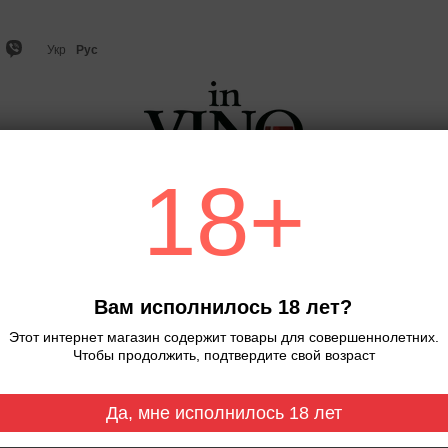
Укр
Рус
18+
но
Игристое вино и шампанское
Виски
Крепкий ал
Главная
Вино
González Byass T
Вино González Byass 
Вам исполнилось 18 лет?
Нет в наличии
Артикул: 0000348
Этот интернет магазин содержит товары для совершеннолетних.
Чтобы продолжить, подтвердите свой возраст
389 грн
Да, мне исполнилось 18 лет