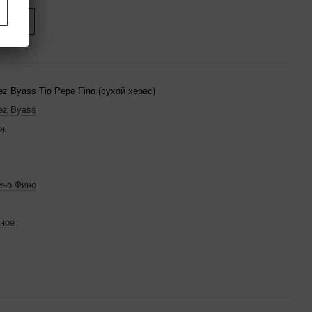
ится
ez Byass Tio Pepe Fino (сухой херес)
ez Byass
я
ино Фино
ное