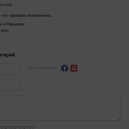
антия
— по тарифам перевозчика.
no в Харькове
тавке
нтарий
Войти с помощью