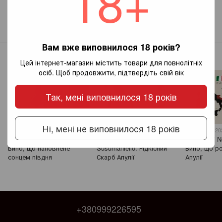
18+
Новий коментар
Вам вже виповнилося 18 років?
Інші записи
Цей інтернет-магазин містить товари для повнолітніх
осіб. Щоб продовжити, підтвердіть свій вік
Так, мені виповнилося 18 років
Ні, мені не виповнилося 18 років
6 июля 2025
29 ноября 2024
29 ноября 20
IGP du Gard: Французьке
Вино Carlo Sani
Carlo Sani N
акція
вино, що наповнене
Susumaniello: Рідкісний
Вино, що р
сонцем півдня
Скарб Апулії
Апулії
+380999226595