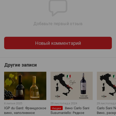
Добавьте первый отзыв
Новый комментарий
Другие записи
6 липня 2025
29 листопада 2024
29 листопада
IGP du Gard: Французское
Вино Carlo Sani
Carlo Sani N
Акция
вино, наполненное
Susumaniello: Редкое
Вино, рас