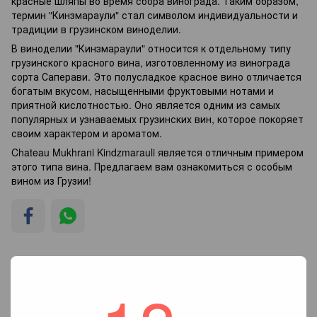
красные шляпы во время сбора винограда. Таким образом,
термин "Кинзмараули" стал символом индивидуальности и
традиции в грузинском виноделии.
В виноделии "Кинзмараули" относится к отдельному типу
грузинского красного вина, изготовленному из винограда
сорта Саперави. Это полусладкое красное вино отличается
богатым вкусом, насыщенными фруктовыми нотами и
приятной кислотностью. Оно является одним из самых
популярных и узнаваемых грузинских вин, которое покоряет
своим характером и ароматом.
Chateau Mukhrani Kindzmarauli является отличным примером
этого типа вина. Предлагаем вам ознакомиться с особым
вином из Грузии!
Мы рекомендуем