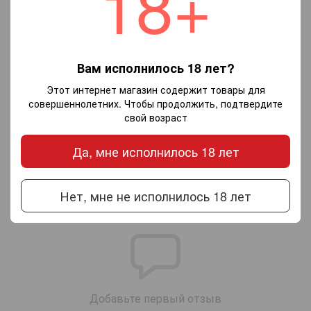
18+
Вам исполнилось 18 лет?
Chateau Mukhrani
Этот интернет магазин содержит товары для
Kindzmarauli (красное
совершеннолетних. Чтобы продолжить, подтвердите
полусладкое вино)
885 грн
свой возраст
Купить
Да, мне исполнилось 18 лет
Обсуждение
Нет, мне не исполнилось 18 лет
Добавьте первый отзыв