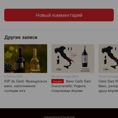
Новый комментарий
Другие записи
6 липня 2025
29 листопада 2024
29 листопада
IGP du Gard: Французское
Вино Carlo Sani
Carlo Sani N
Акция
вино, наполненное
Susumaniello: Редкое
Вино, рас
солнцем юга
Сокровище Апулии
душу Апули
+380999226595