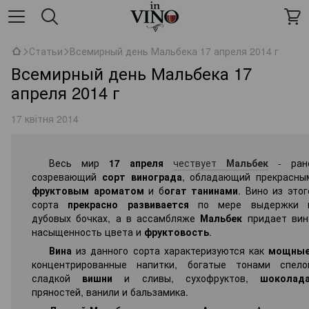
Статьи
Всемирный день Мальбека 17 апреля 2014 г
Всемирный день Мальбека 17
апреля 2014 г
17 квітня 2014
Весь мир
17 апреля
чествует
Мальбек
- ран
созревающий
сорт винограда
, обладающий прекрасны
фруктовым ароматом
и б
огат танинами
. Вино из этог
сорта
прекрасно развивается
по мере выдержки 
дубовых бочках, а в ассамбляже
Мальбек
придает вин
насыщенность цвета и
фруктовость
.
Вина
из данного сорта характеризуются как
мощны
концентрированные напитки, богатые тонами спело
сладкой
вишни
и сливы, сухофруктов,
шоколад
пряностей, ванили и бальзамика.