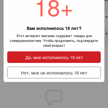
18+
Каор) 2009 от винодельни Bernede et fils.
Цена
123 грн.
5.
Вино красное сухое ECO Malbec
(Мальбек ЭКО) 2011 о
винодельни Bodegas Santa Ana.
Цена
87 грн.
Вам исполнилось 18 лет?
6.
Вино красное сухое Malbec
(Мальбек) 2010 о
Этот интернет магазин содержит товары для
винодельни Rigal (Франция).
совершеннолетних. Чтобы продолжить, подтвердите
Цена
78 грн.
свой возраст
Да, мне исполнилось 18 лет
Обсуждение
Нет, мне не исполнилось 18 лет