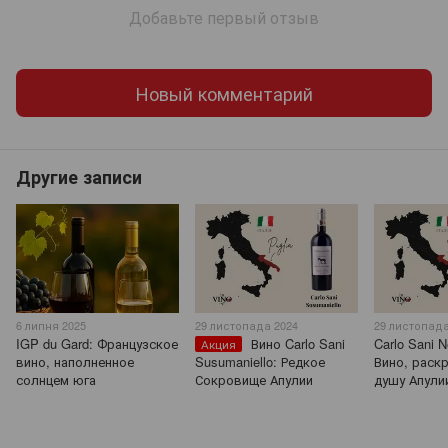
Добавьте первый отзыв
Новый комментарий
Другие записи
6 липня 2025
29 листопада 2024
29 листопада
IGP du Gard: Французское
Вино Carlo Sani
Carlo Sani N
Акция
вино, наполненное
Susumaniello: Редкое
Вино, рас
солнцем юга
Сокровище Апулии
душу Апули